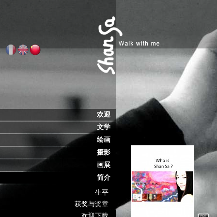
欢迎
文学
绘画
摄影
画展
简介
生平
获奖与奖章
欢迎下载