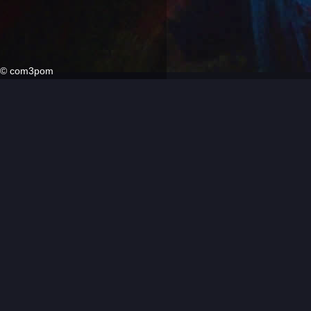
©
com3pom