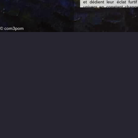
et dédient leur éclat furti
univers en constant chang
faits, les quelques paroles re
établir le fichier d'une exi
le soleil décline tandis q
culturelle fait rage. Les par
©
com3pom
effectuer plusieurs séjo
laissant leur fille unique a
six ans, l'enfant est en
aujourd'hui rasée et rempl
biographie officieuse, pas 
ses sentiments qui se
apprentissage de la discipli
Le monde du renseigneme
vêtements. Mais Jonath
révolutionnaire du voisin sov
Jeunes Pionniers, chemisi
pourpre, le tout en coton c
menacé par la famine.